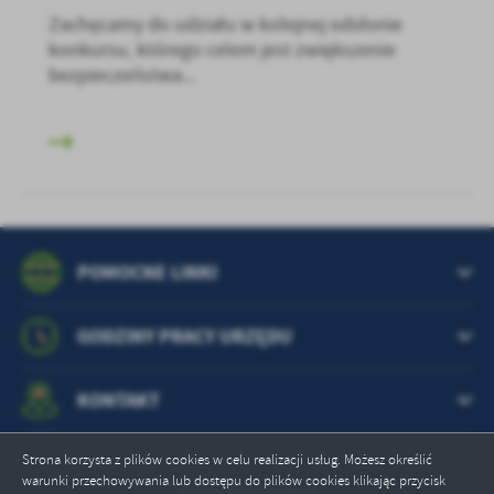
Zachęcamy do udziału w kolejnej odsłonie
konkursu, którego celem jest zwiększenie
bezpieczeństwa...
POMOCNE LINKI
GODZINY PRACY URZĘDU
KONTAKT
Strona korzysta z plików cookies w celu realizacji usług. Możesz określić
warunki przechowywania lub dostępu do plików cookies klikając przycisk