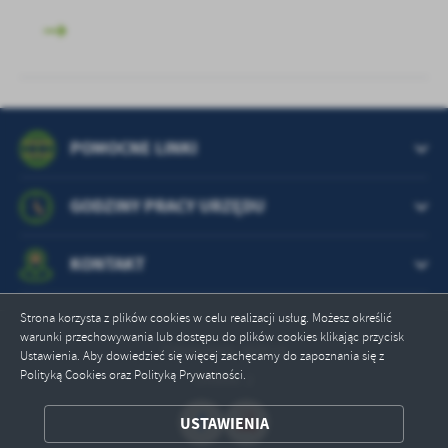
POMOCNE LINKI
GODZINY PRACY URZĘDU
KONTAKT
Strona korzysta z plików cookies w celu realizacji usług. Możesz określić
warunki przechowywania lub dostępu do plików cookies klikając przycisk
Odwiedzin: 369516
Ustawienia. Aby dowiedzieć się więcej zachęcamy do zapoznania się z
Polityką Cookies oraz Polityką Prywatności.
Online: 2
ZAPISZ WYBRANE
USTAWIENIA