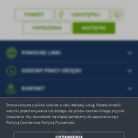
treści w postaci wiadomości, ofert, komunikatów mediów
społecznościowych.
POWRÓT
UDOSTĘPNIJ
POPRZEDNIA
NASTĘPNA
POMOCNE LINKI
GODZINY PRACY URZĘDU
KONTAKT
Strona korzysta z plików cookies w celu realizacji usług. Możesz określić
warunki przechowywania lub dostępu do plików cookies klikając przycisk
Odwiedzin: 369532
Ustawienia. Aby dowiedzieć się więcej zachęcamy do zapoznania się z
Polityką Cookies oraz Polityką Prywatności.
Online: 3
USTAWIENIA